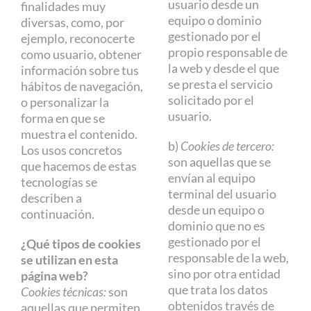
usuario desde un
finalidades muy
equipo o dominio
diversas, como, por
Contacto
gestionado por el
ejemplo, reconocerte
propio responsable de
como usuario, obtener
la web y desde el que
información sobre tus
se presta el servicio
hábitos de navegación,
solicitado por el
o personalizar la
usuario.
forma en que se
muestra el contenido.
b)
Cookies de tercero:
Los usos concretos
son aquellas que se
que hacemos de estas
envían al equipo
tecnologías se
terminal del usuario
describen a
desde un equipo o
continuación.
dominio que no es
gestionado por el
¿Qué tipos de cookies
responsable de la web,
se utilizan en esta
sino por otra entidad
página web?
que trata los datos
Cookies técnicas:
son
obtenidos través de
aquellas que permiten