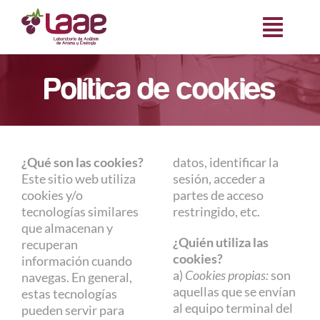
Saltar
al
Toggl
contenido
Naviga
Inicio
Política de cookies
Nosotros
¿Qué son las cookies?
datos, identificar la
Servicios
Este sitio web utiliza
sesión, acceder a
cookies y/o
partes de acceso
tecnologías similares
restringido, etc.
Casos de éxito
que almacenan y
¿Quién utiliza las
recuperan
cookies?
Colección de Aromas
información cuando
a)
Cookies propias:
son
navegas. En general,
aquellas que se envían
estas tecnologías
Ofertas laborales
al equipo terminal del
pueden servir para