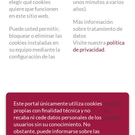
elegir qué cookies
unos minutos a varios
quiere que funcionen
años).
en este sitio web.
Más información
Puede usted permitir,
sobre tratamiento de
bloquear o eliminar las
datos
cookies instaladas en
Visite nuestra
política
su equipo mediante la
de privacidad
.
configuración de las
Este portal únicamente utiliza cookies
política
propias con finalidad técnica y no
de
recaba ni cede datos personales de los
cookies
usuarios sin su conocimiento. No
obstante, puede informarse sobre las