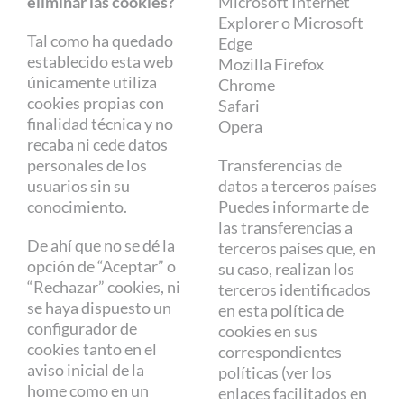
eliminar las cookies?
Microsoft Internet
Explorer o Microsoft
Tal como ha quedado
Edge
establecido esta web
Mozilla Firefox
únicamente utiliza
Chrome
cookies propias con
Safari
finalidad técnica y no
Opera
recaba ni cede datos
personales de los
Transferencias de
usuarios sin su
datos a terceros países
conocimiento.
Puedes informarte de
las transferencias a
De ahí que no se dé la
terceros países que, en
opción de “Aceptar” o
su caso, realizan los
“Rechazar” cookies, ni
terceros identificados
se haya dispuesto un
en esta política de
configurador de
cookies en sus
cookies tanto en el
correspondientes
aviso inicial de la
políticas (ver los
home como en un
enlaces facilitados en