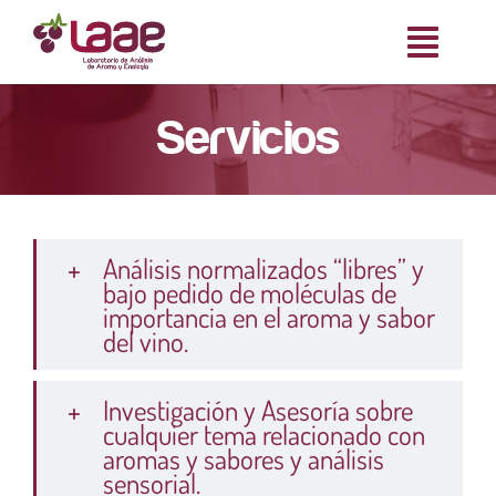
Saltar
al
Toggl
contenido
Naviga
Servicios
Inicio
Nosotros
Análisis normalizados “libres” y
bajo pedido de moléculas de
importancia en el aroma y sabor
Servicios
del vino.
Casos de éxito
Investigación y Asesoría sobre
cualquier tema relacionado con
aromas y sabores y análisis
Colección de Aromas
sensorial.