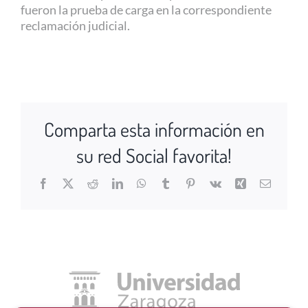
fueron la prueba de carga en la correspondiente
reclamación judicial.
Comparta esta información en
su red Social favorita!
Facebook
X
Reddit
LinkedIn
WhatsApp
Tumblr
Pinterest
Vk
Xing
Correo
electrón